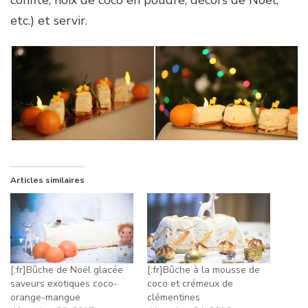
confite, noix de coco en poudre, décors de Noël,
etc.) et servir.
Articles similaires
[:fr]Bûche de Noël glacée
[:fr]Bûche à la mousse de
saveurs exotiques coco-
coco et crémeux de
orange-mangue
clémentines