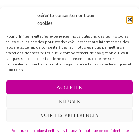
Gérer le consentement aux
cookies
Pour offrir les meilleures expériences, nous utilisons des technologies
telles que les cookies pour stocker et/ou accéder aux informations des
appareils. Le fait de consentir à ces technologies nous permettra de
traiter des données telles que le comportement de navigation ou les ID
1
2
3
uniques sur ce site. Le fait de ne pas consentir ou de retirer son
consentement peut avoir un effet négatif sur certaines caractéristiques et
Suivant
fonctions.
ACCEPTER
REFUSER
© Copyright 2026
Marion Barrique
. Tous droits réservés.
Blossom Recipe | Développé par
Blossom Themes
.
VOIR LES PRÉFÉRENCES
Propulsé par
WordPress
.
[:en]Privacy Policy[:fr]Politique de
Politique de cookies
[:en]Privacy Policy[:fr]Politique de confidentialité
confidentialité