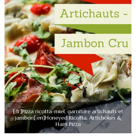
[:fr]Pizza ricotta-miel, garniture artichauts et
jambon[:en]Honeyed Ricotta, Artichokes &
Ham Pizza