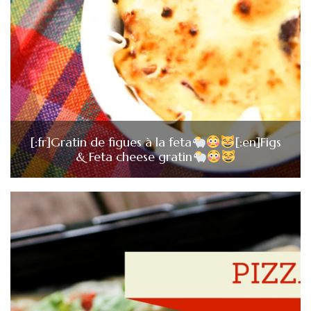
[:fr]Gratin de figues à la feta
[:en]Figs
& Feta cheese gratin