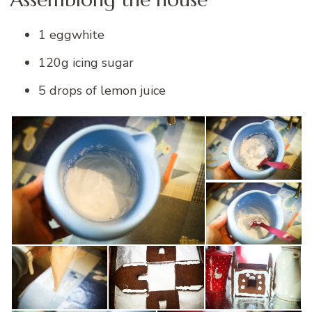
1 eggwhite
120g icing sugar
5 drops of lemon juice