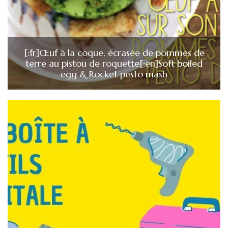
[:fr]Œuf à la coque, écrasée de pommes de
terre au pistou de roquette[:en]Soft boiled
egg & Rocket pesto mash