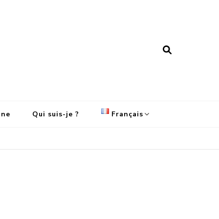
ine
Qui suis-je ?
Français
English
Français