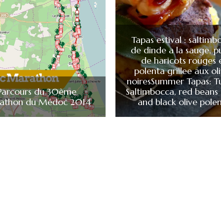
Tapas estival : saltimb
de dinde a la sauge, p
de haricots rouges 
polenta grillee aux ol
noires
Summer Tapas: T
Parcours du 30ème
Saltimbocca, red beans
athon du Médoc 2014
and black olive pole