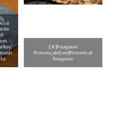
occa
urée
et
ives
urkey
[:fr]Fougasse
 mash
Provençale[:en]Provencal
nta
fougasse