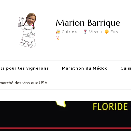
Marion Barrique
Cuisine +
Vins +
Fun
ls pour les vignerons
Marathon du Médoc
Cuis
le marché des vins aux USA