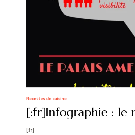
Recettes de cuisine
[:fr]Infographie : l
[:fr]