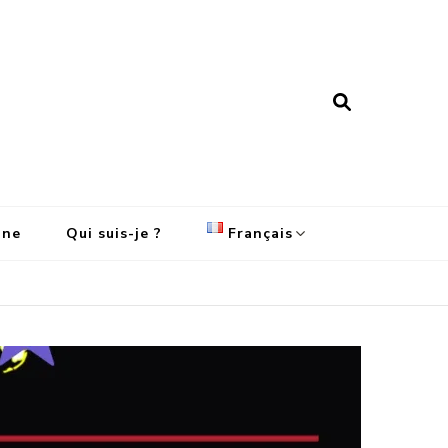
ine
Qui suis-je ?
Français
English
Français