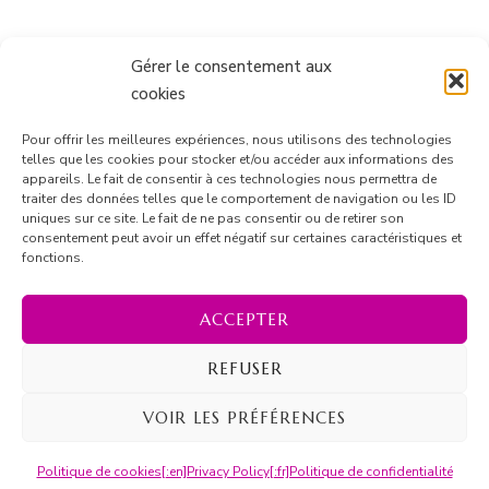
Gérer le consentement aux
cookies
Pour offrir les meilleures expériences, nous utilisons des technologies
telles que les cookies pour stocker et/ou accéder aux informations des
appareils. Le fait de consentir à ces technologies nous permettra de
traiter des données telles que le comportement de navigation ou les ID
uniques sur ce site. Le fait de ne pas consentir ou de retirer son
consentement peut avoir un effet négatif sur certaines caractéristiques et
Suivre sur Instagram
fonctions.
ACCEPTER
REFUSER
© Copyright 2026
Marion Barrique
. Tous droits réservés.
Blossom Recipe | Développé par
Blossom Themes
.
VOIR LES PRÉFÉRENCES
Propulsé par
WordPress
.
[:en]Privacy Policy[:fr]Politique de
Politique de cookies
[:en]Privacy Policy[:fr]Politique de confidentialité
confidentialité