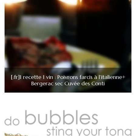
[:fr]1 recette 1 vin : Poivrons farcis à l’italienne+
Bergerac sec Cuvée des Conti