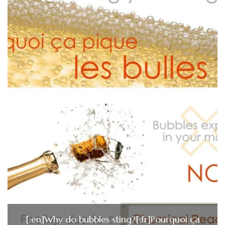
[:en]Why do bubbles sting?[:fr]Pourquoi ça