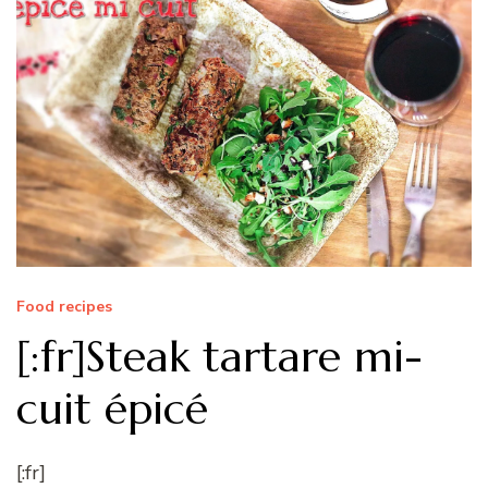
Food recipes
[:fr]Steak tartare mi-
cuit épicé
[:fr]