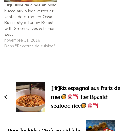
[:fr]Cuisse de dinde en osso
bucco aux olives vertes et
zestes de citron[:en]Osso
Bucco style Turkey Breast
with Green Olives & Lemon
Zest
novembre 11, 2016
Dans "Recettes de cuisine"
[:fr]Riz espagnol aux fruits de
mer
[:en]Spanish
seafood rice
Pour les kids : Œufs au nid à la