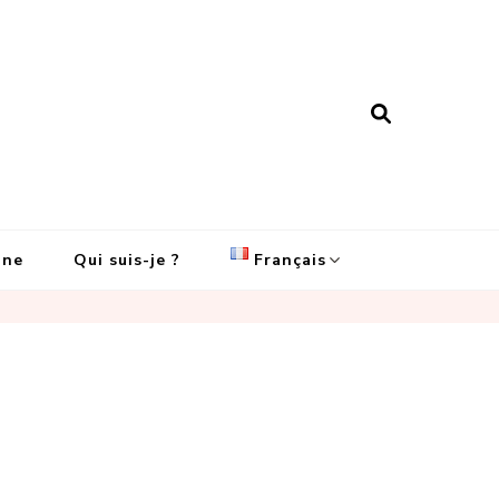
ine
Qui suis-je ?
Français
English
Français