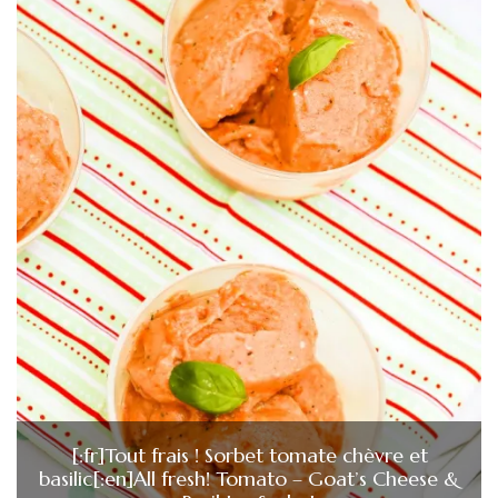
[:fr]Tout frais ! Sorbet tomate chèvre et
basilic[:en]All fresh! Tomato – Goat’s Cheese &