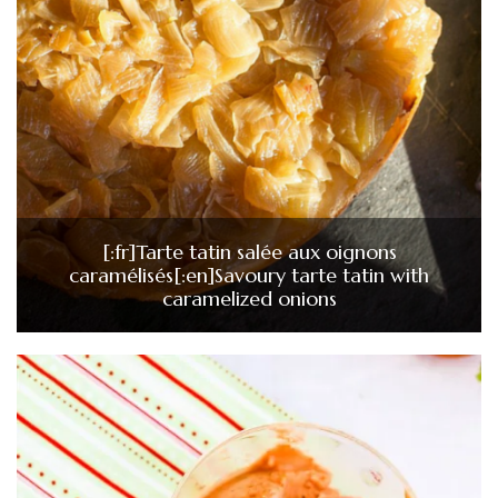
[:fr]Tarte tatin salée aux oignons
caramélisés[:en]Savoury tarte tatin with
caramelized onions