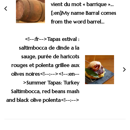
vient du mot « barrique »…
[:en]My name Barral comes
from the word barrel…
<!--:fr-->Tapas estival :
saltimbocca de dinde a la
sauge, purée de haricots
rouges et polenta grillee aux
olives noires<!--:--><!--:en--
>Summer Tapas: Turkey
Saltimbocca, red beans mash
and black olive polenta<!--:-->