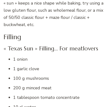
« sun » keeps a nice shape while baking, try using a
low gluten flour, such as wholemeal flour, or a mix
of 50/50 classic flour + maze flour / classic +
buckwheat, etc.
Filling
« Texas Sun » Filling… For meatlovers
1 onion
1 garlic clove
100 g mushrooms
200 g minced meat
1 tablespoon tomato concentrate