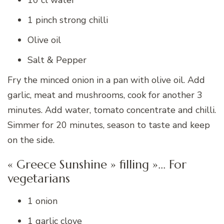
10 cl water
1 pinch strong chilli
Olive oil
Salt & Pepper
Fry the minced onion in a pan with olive oil. Add
garlic, meat and mushrooms, cook for another 3
minutes. Add water, tomato concentrate and chilli.
Simmer for 20 minutes, season to taste and keep
on the side.
« Greece Sunshine » filling »… For
vegetarians
1 onion
1 garlic clove