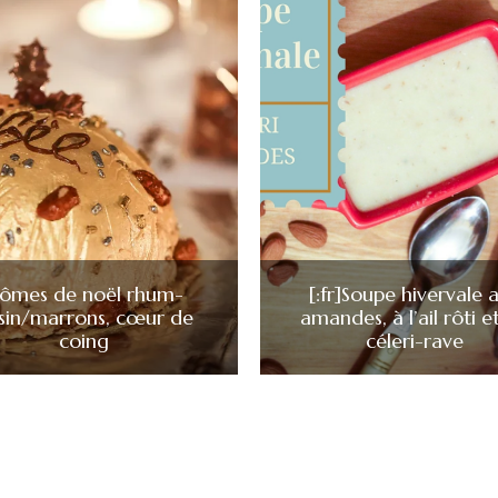
ômes de noël rhum-
[:fr]Soupe hivervale 
isin/marrons, cœur de
amandes, à l’ail rôti e
coing
céleri-rave