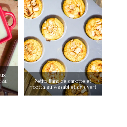
aux
t au
Petits flans de carotte et
ricotta au wasabi et anis vert