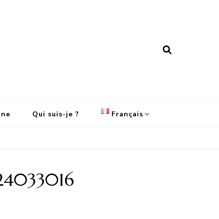
ine
Qui suis-je ?
Français
English
Français
:24033016