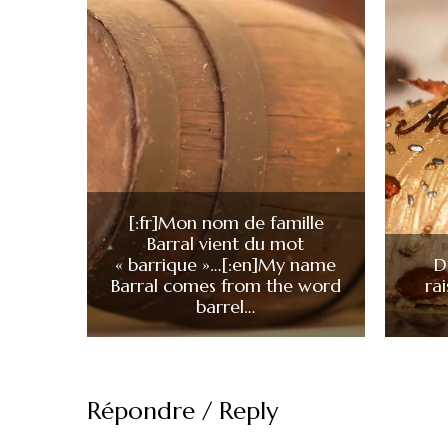
[:fr]Mon nom de famille
Barral vient du mot
« barrique »…[:en]My name
D
Barral comes from the word
ra
barrel…
Répondre / Reply