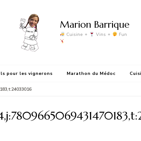
Marion Barrique
Cuisine +
Vins +
Fun
ls pour les vignerons
Marathon du Médoc
Cuis
183,t:24033016
,j:7809665069431470183,t