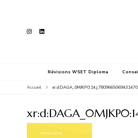
Révisions WSET Diploma
Consei
xr:d:DAGA_0MJKP0:14,j:7809665069431470
Accueil
xr:d:DAGA_0MJKP0:14