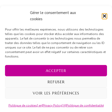
Gérer le consentement aux
cookies
Pour offrir les meilleures expériences, nous utilisons des technologies
telles que les cookies pour stocker et/ou accéder aux informations des
appareils. Le fait de consentir à ces technologies nous permettra de
traiter des données telles que le comportement de navigation ou les ID
uniques sur ce site. Le fait de ne pas consentir ou de retirer son
consentement peut avoir un effet négatif sur certaines caractéristiques et
Suivre sur Instagram
fonctions.
ACCEPTER
REFUSER
© Copyright 2026
Marion Barrique
. Tous droits réservés.
Blossom Recipe | Développé par
Blossom Themes
.
VOIR LES PRÉFÉRENCES
Propulsé par
WordPress
.
[:en]Privacy Policy[:fr]Politique de
Politique de cookies
[:en]Privacy Policy[:fr]Politique de confidentialité
confidentialité