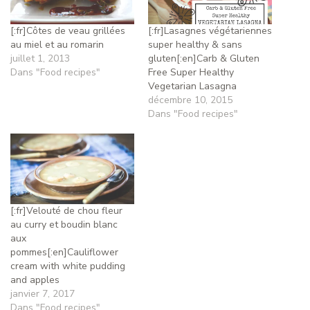
[:fr]Côtes de veau grillées
[:fr]Lasagnes végétariennes
au miel et au romarin
super healthy & sans
juillet 1, 2013
gluten[:en]Carb & Gluten
Dans "Food recipes"
Free Super Healthy
Vegetarian Lasagna
décembre 10, 2015
Dans "Food recipes"
[:fr]Velouté de chou fleur
au curry et boudin blanc
aux
pommes[:en]Cauliflower
cream with white pudding
and apples
janvier 7, 2017
Dans "Food recipes"