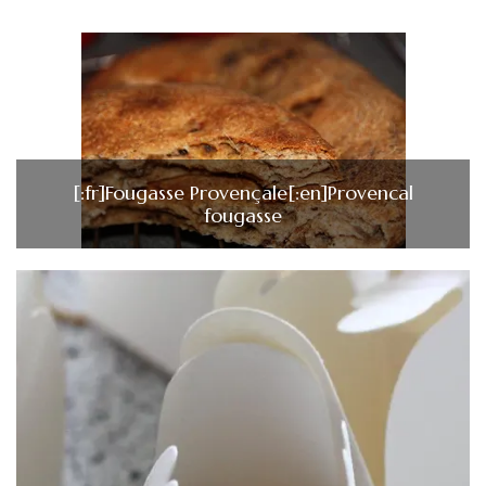
[:fr]Fougasse Provençale[:en]Provencal
fougasse