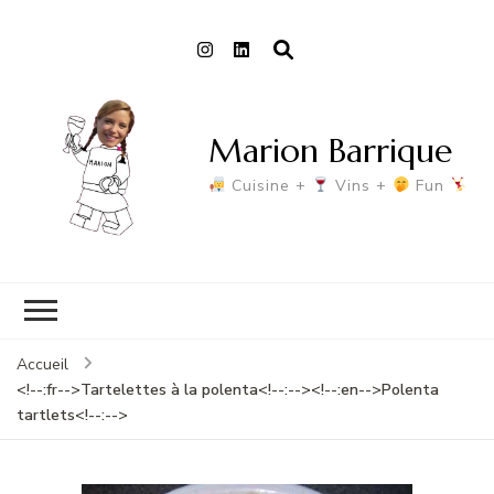
Marion Barrique
Cuisine +
Vins +
Fun
Accueil
<!--:fr-->Tartelettes à la polenta<!--:--><!--:en-->Polenta
tartlets<!--:-->