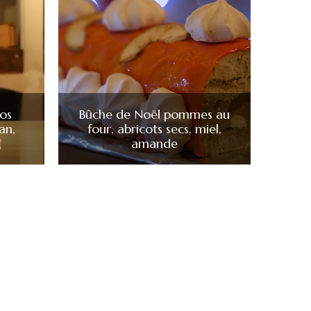
los
Bûche de Noël pommes au
an,
four, abricots secs, miel,
amande