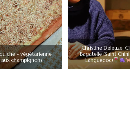
Christine Deleuze, C
iquiche » végétarienne
Bagatelle (Saint Chini
aux champignons
Languedoc)