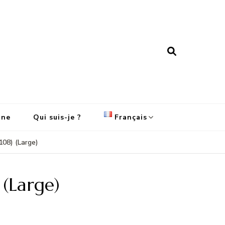
ine
Qui suis-je ?
Français
108) (Large)
English
Français
 (Large)