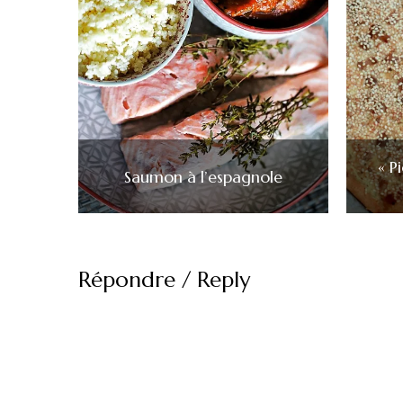
« P
Saumon à l’espagnole
Répondre / Reply