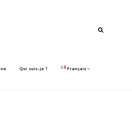
ine
Qui suis-je ?
Français
English
Français