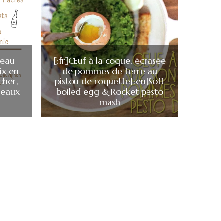
teau
[:fr]Œuf à la coque, écrasée
ix en
de pommes de terre au
cher,
pistou de roquette[:en]Soft
teaux
boiled egg & Rocket pesto
)
mash