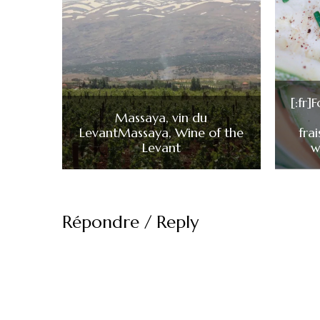
[:fr
Massaya, vin du
Levant
Massaya, Wine of the
fra
Levant
w
Répondre / Reply