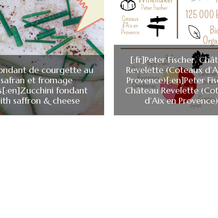
[:fr]Peter Fischer, Châ
]Fondant de courgette au
Revelette (Coteaux d’A
safran et fromage
Provence)[:en]Peter Fis
is[:en]Zucchini fondant
Château Revelette (Co
ith saffron & cheese
d’Aix en Provence