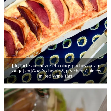
[:fr]Tarte au chèvre et coings pochés au vin
rouge[:en]Goat’s cheese & poached Quinces
in Red Wine Tart