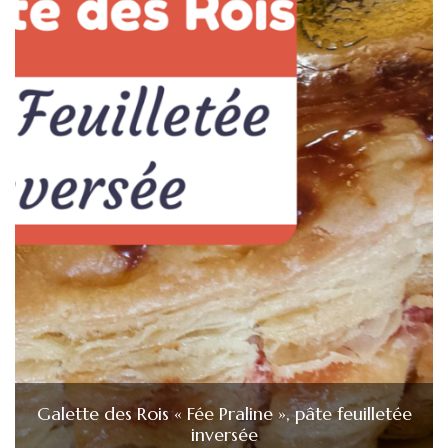
Galette des Rois « Fée Praline », pâte feuilletée
inversée