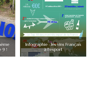
hème
Infographie : les vins Français
 9 !
à l’export