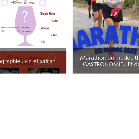
Marathon du médoc t
ographie : vin et safran
GASTRONOMIE… Et de