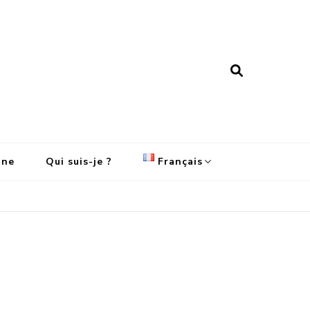
ine
Qui suis-je ?
Français
English
Français