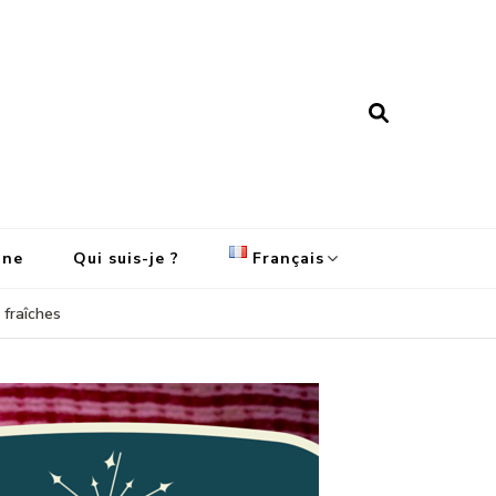
ine
Qui suis-je ?
Français
 fraîches
English
Français