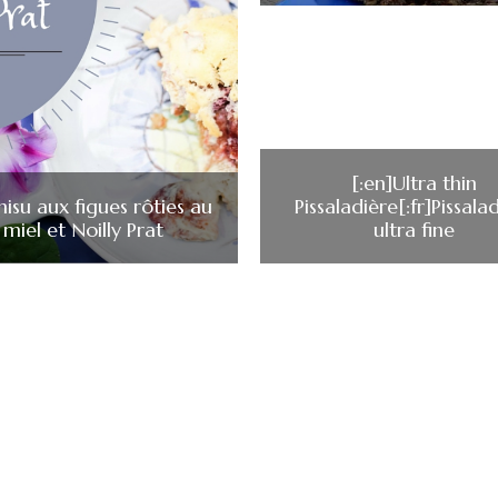
[:en]Ultra thin
isu aux figues rôties au
Pissaladière[:fr]Pissala
miel et Noilly Prat
ultra fine