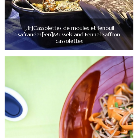
[:fr]Cassolettes de moules et fenouil
safranées[:en]Mussels and Fennel Saffron
cassolettes