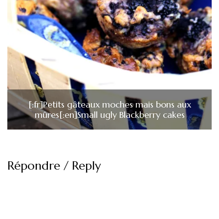
[:fr]Petits gâteaux moches mais bons aux
mûres[:en]Small ugly Blackberry cakes
Répondre / Reply