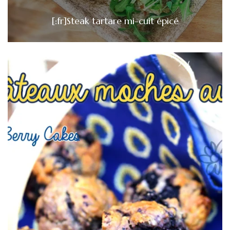
[:fr]Steak tartare mi-cuit épicé