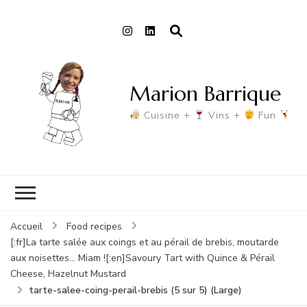
Marion Barrique
Cuisine +
Vins +
Fun
Accueil
Food recipes
[:fr]La tarte salée aux coings et au pérail de brebis, moutarde
aux noisettes... Miam ![:en]Savoury Tart with Quince & Pérail
Cheese, Hazelnut Mustard
tarte-salee-coing-perail-brebis (5 sur 5) (Large)