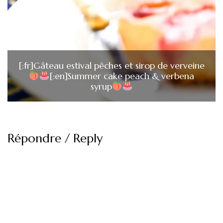
[:fr]Gâteau estival pêches et sirop de verveine
[:en]Summer cake peach & verbena
syrup
Répondre / Reply