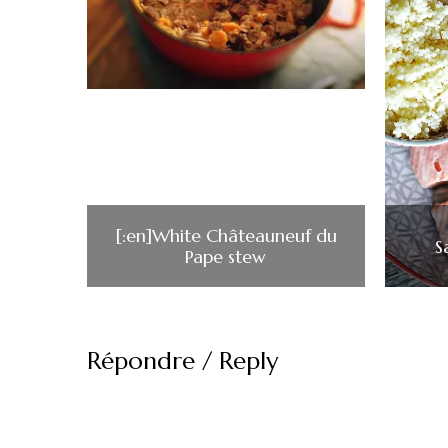
[:en]White Châteauneuf du
S
Pape stew
Répondre / Reply