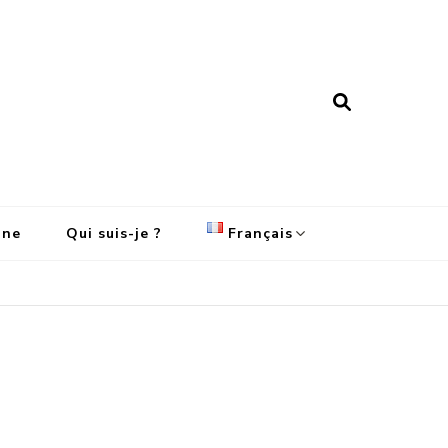
ine
Qui suis-je ?
Français
English
Français