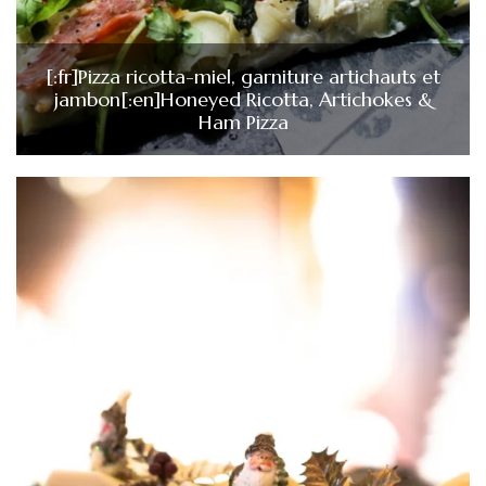
[:fr]Pizza ricotta-miel, garniture artichauts et
jambon[:en]Honeyed Ricotta, Artichokes &
Ham Pizza