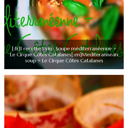
[:fr]1 recette 1 vin : Soupe méditerranéenne +
Le Cirque Côtes Catalanes[:en]Mediterannean
soup + Le Cirque Côtes Catalanes