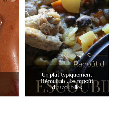
Un plat typiquement
Héraultais : Le ragoût
d’escoubilles