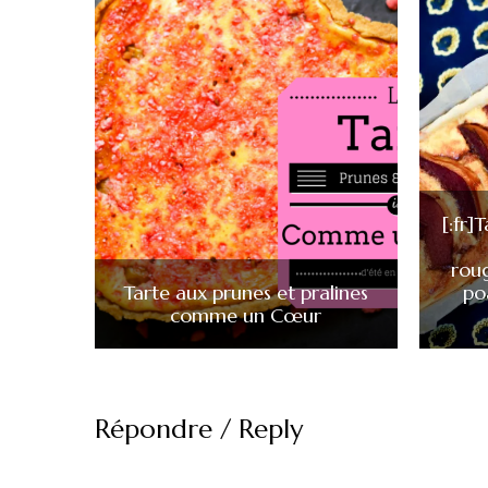
[:fr]
rou
Tarte aux prunes et pralines
po
comme un Cœur
Répondre / Reply