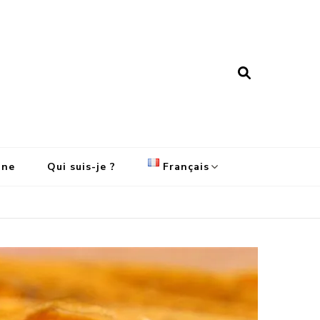
ine
Qui suis-je ?
Français
English
Français