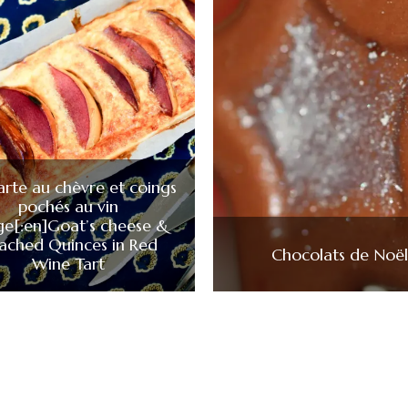
Tarte au chèvre et coings
pochés au vin
ge[:en]Goat’s cheese &
ached Quinces in Red
Chocolats de Noël
Wine Tart