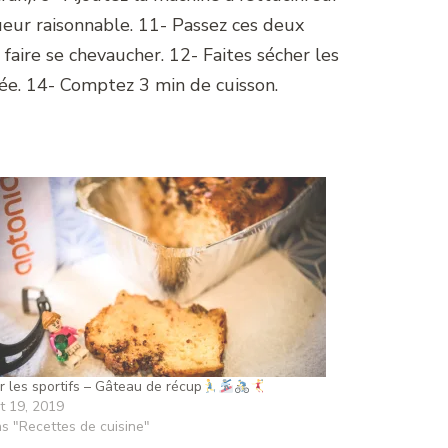
ueur raisonnable. 11- Passez ces deux
s faire se chevaucher. 12- Faites sécher les
lée. 14- Comptez 3 min de cuisson.
r les sportifs – Gâteau de récup
t 19, 2019
s "Recettes de cuisine"