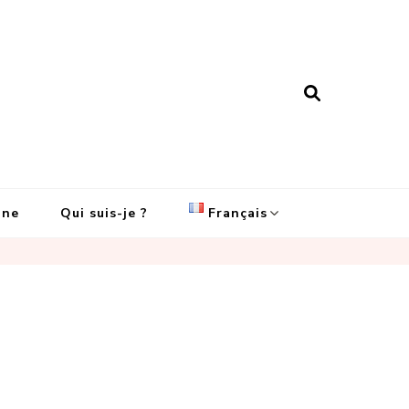
ine
Qui suis-je ?
Français
English
Français