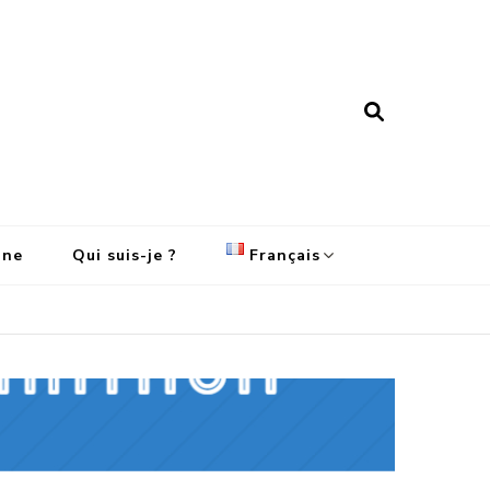
ine
Qui suis-je ?
Français
English
Français