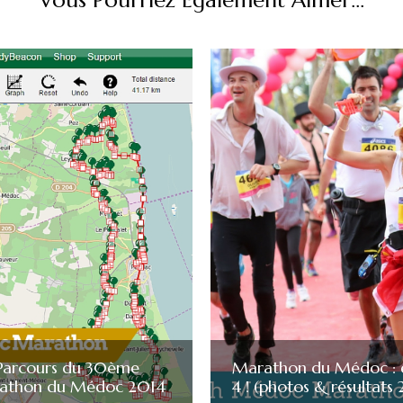
Vous Pourriez Également Aimer...
Parcours du 30ème
Marathon du Médoc : 
athon du Médoc 2014
4 ! (photos & résultats