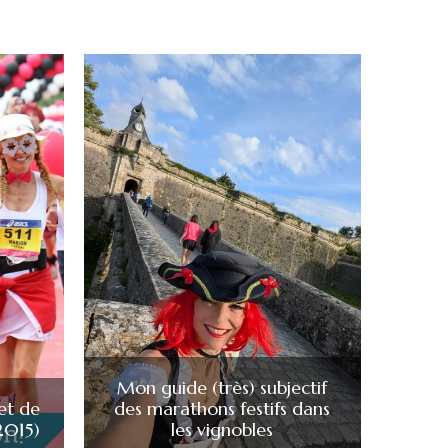
Mon guide (très) subjectif
et de
des marathons festifs dans
 2015)
les vignobles