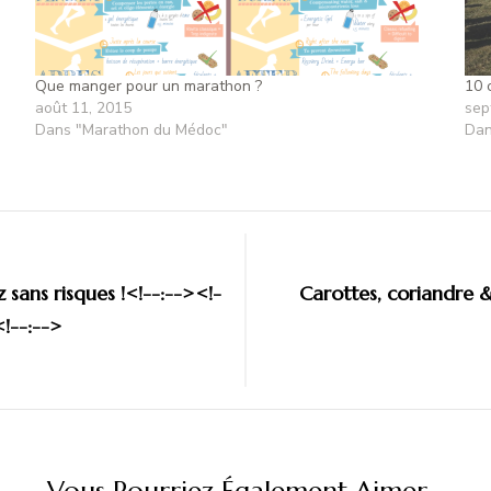
Que manger pour un marathon ?
10 
août 11, 2015
sep
Dans "Marathon du Médoc"
Dan
ez sans risques !<!--:--><!-
Carottes, coriandre 
<!--:-->