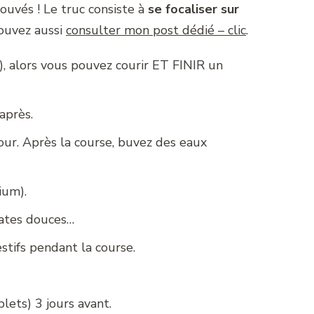
rouvés ! Le truc consiste à
se focaliser sur
pouvez aussi
consulter mon post dédié – clic
.
, alors vous pouvez courir ET FINIR un
après.
our. Après la course, buvez des eaux
ium).
tates douces…
estifs pendant la course.
plets) 3 jours avant.