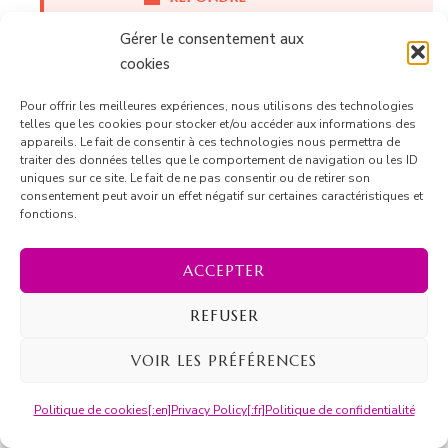
Gérer le consentement aux
cookies
Tim Roush
Pour offrir les meilleures expériences, nous utilisons des technologies
mars 9, 2016 à 3 h 39 min
telles que les cookies pour stocker et/ou accéder aux informations des
My wife and I signed up today. We just
appareils. Le fait de consentir à ces technologies nous permettra de
traiter des données telles que le comportement de navigation ou les ID
knocked down a nice cabernet from California.
uniques sur ce site. Le fait de ne pas consentir ou de retirer son
Should we drink a bottle every day? Should
consentement peut avoir un effet négatif sur certaines caractéristiques et
fonctions.
we switch to drinking only wines from
France? I had no idea we would have to train
ACCEPTER
so hard for a marathon. The choices!
REFUSER
Cabernets…Merlots…Reislings…Bordeaux..! I
was told I needed new tennis shoes. What
VOIR LES PRÉFÉRENCES
for? I don’t play tennis.
Politique de cookies
[:en]Privacy Policy[:fr]Politique de confidentialité
RÉPONDRE