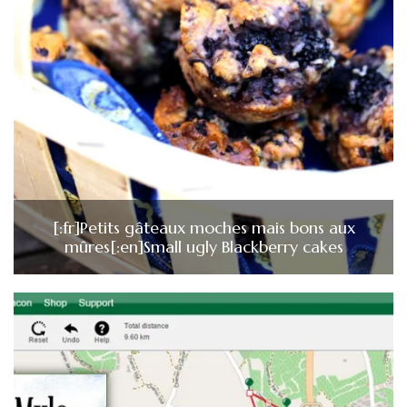
[:fr]Petits gâteaux moches mais bons aux
mûres[:en]Small ugly Blackberry cakes