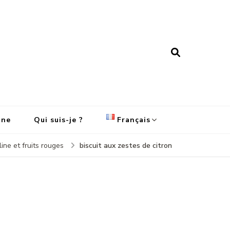
ine
Qui suis-je ?
Français
biscuit aux zestes de citron
ine et fruits rouges
English
Français