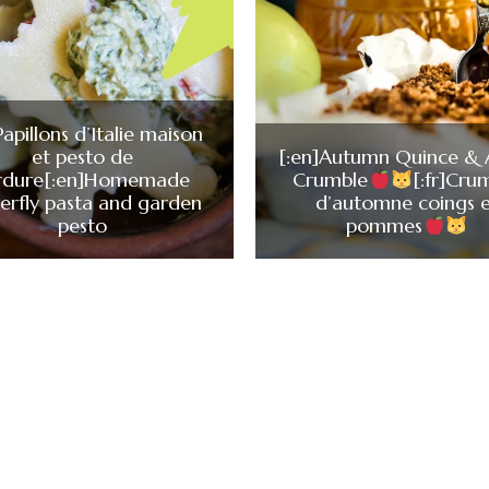
]Papillons d’Italie maison
et pesto de
[:en]Autumn Quince & 
rdure[:en]Homemade
Crumble
[:fr]Cru
erfly pasta and garden
d’automne coings e
pesto
pommes