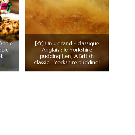
Apple
[:fr] Un « grand » classique
mble
Anglais : le Yorkshire
t
pudding![:en] A British
classic… Yorkshire pudding!