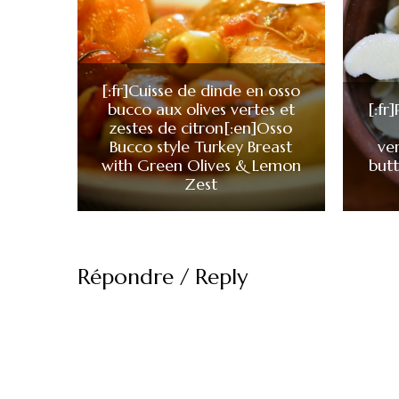
[:fr]Cuisse de dinde en osso
bucco aux olives vertes et
[:fr
zestes de citron[:en]Osso
Bucco style Turkey Breast
ve
with Green Olives & Lemon
butt
Zest
Répondre / Reply