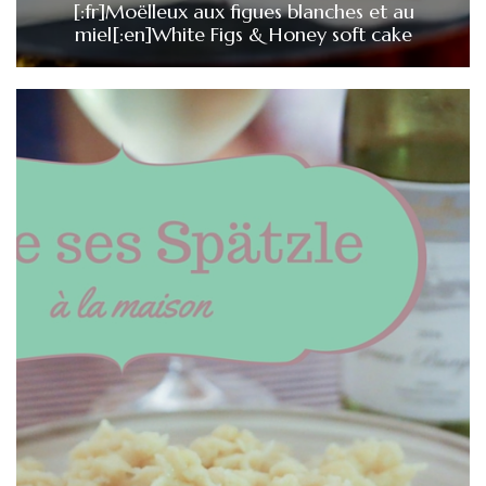
[:fr]Moëlleux aux figues blanches et au
miel[:en]White Figs & Honey soft cake