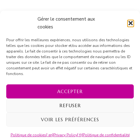
Gérer le consentement aux
cookies
Pour offrir les meilleures expériences, nous utilisons des technologies
telles que les cookies pour stocker et/ou accéder aux informations des
appareils. Le fait de consentir à ces technologies nous permettra de
traiter des données telles que le comportement de navigation ou les ID
uniques sur ce site. Le fait de ne pas consentir ou de retirer son
consentement peut avoir un effet négatif sur certaines caractéristiques et
Suivre sur Instagram
fonctions.
ACCEPTER
REFUSER
© Copyright 2026
Marion Barrique
. Tous droits réservés.
Blossom Recipe | Développé par
Blossom Themes
.
VOIR LES PRÉFÉRENCES
Propulsé par
WordPress
.
[:en]Privacy Policy[:fr]Politique de
Politique de cookies
[:en]Privacy Policy[:fr]Politique de confidentialité
confidentialité