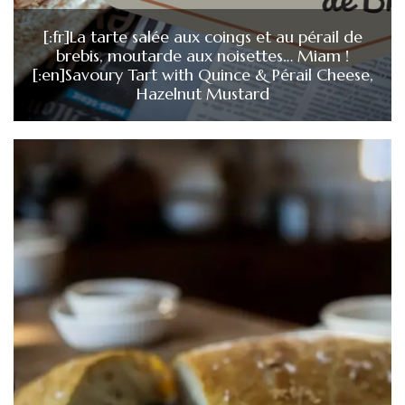
[:fr]La tarte salée aux coings et au pérail de
brebis, moutarde aux noisettes… Miam !
[:en]Savoury Tart with Quince & Pérail Cheese,
Hazelnut Mustard