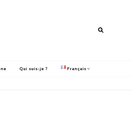
ine
Qui suis-je ?
Français
English
Français