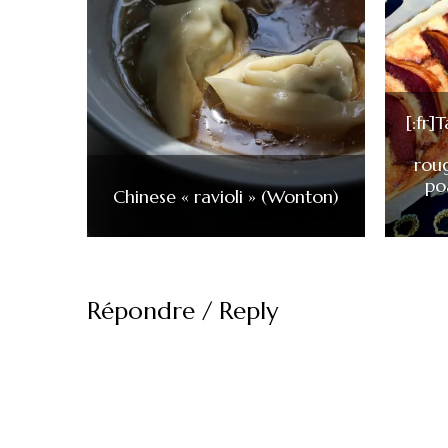
[:fr]
rou
po
Chinese « ravioli » (Wonton)
Répondre / Reply