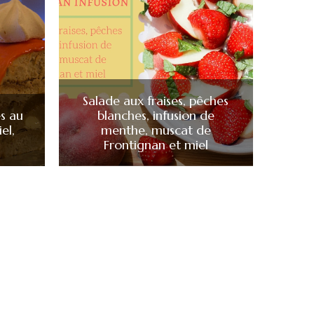
Salade aux fraises, pêches
s au
blanches, infusion de
el,
menthe, muscat de
Frontignan et miel