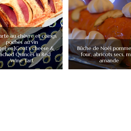
Tarte au chèvre et coings
pochés au vin
ge[:en]Goat’s cheese &
Bûche de Noël pomme
ached Quinces in Red
four, abricots secs, mi
Wine Tart
amande