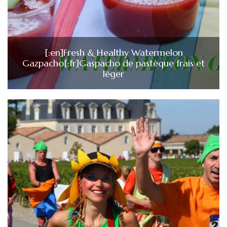
[:en]Fresh & Healthy Watermelon
Gazpacho[:fr]Gaspacho de pastèque frais et
léger