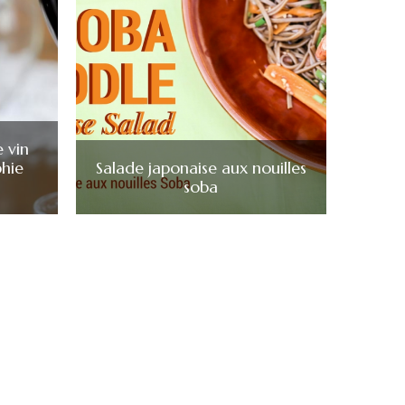
e vin
phie
Salade japonaise aux nouilles
soba