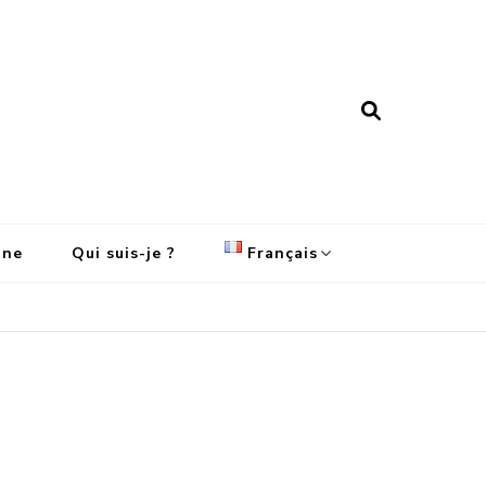
ine
Qui suis-je ?
Français
English
Français