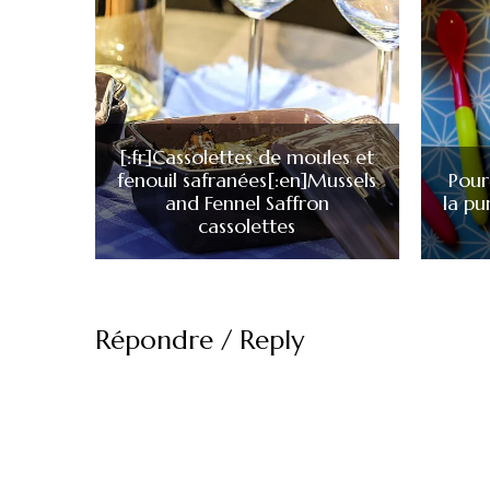
[:fr]Cassolettes de moules et
fenouil safranées[:en]Mussels
Pour
and Fennel Saffron
la pu
cassolettes
Répondre / Reply