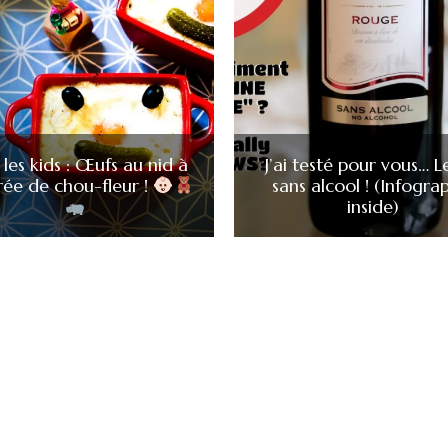
 les kids : Œufs au nid à
J’ai testé pour vous… L
rée de chou-fleur !
sans alcool ! (Infogra
inside)