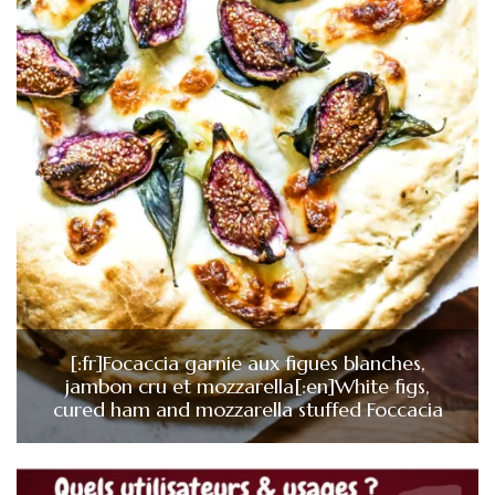
[:fr]Focaccia garnie aux figues blanches,
jambon cru et mozzarella[:en]White figs,
cured ham and mozzarella stuffed Foccacia