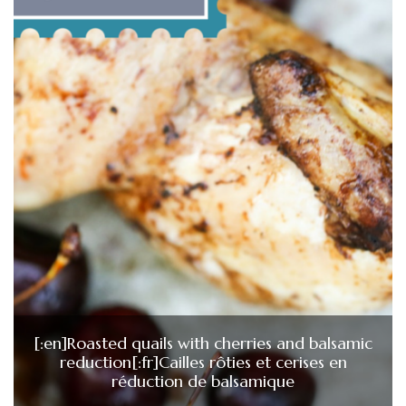
[:en]Roasted quails with cherries and balsamic
reduction[:fr]Cailles rôties et cerises en
réduction de balsamique