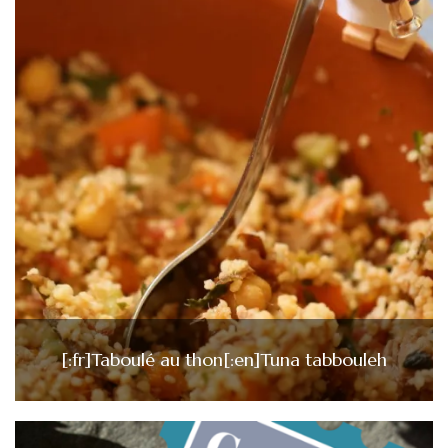
[:fr]Taboulé au thon[:en]Tuna tabbouleh