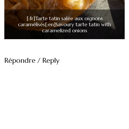
[:fr]Tarte tatin salée aux oignons
caramélisés[:en]Savoury tarte tatin with
caramelized onions
Répondre / Reply