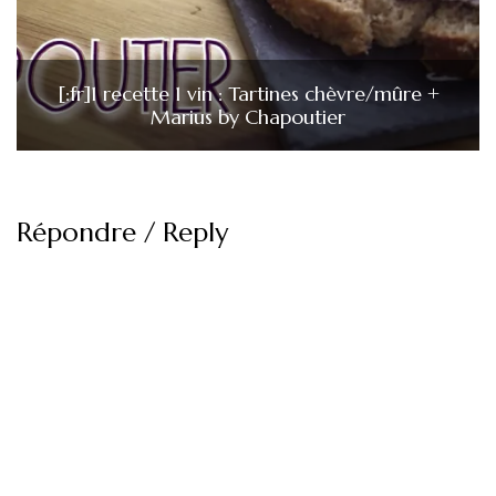
[:fr]1 recette 1 vin : Tartines chèvre/mûre +
Marius by Chapoutier
Répondre / Reply