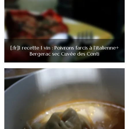
[:fr]1 recette 1 vin : Poivrons farcis à l’italienne+
Bergerac sec Cuvée des Conti