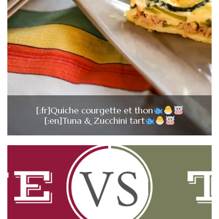
[:fr]Quiche courgette et thon
[:en]Tuna & Zucchini tart