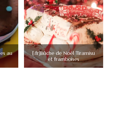
ues au
[:fr]Bûche de Noël Tiramisu
et framboises