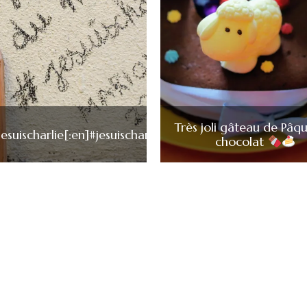
Très joli gâteau de Pâq
#jesuischarlie[:en]#jesuischarlie
chocolat