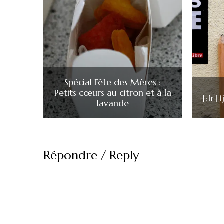
Spécial Fête des Mères :
Petits cœurs au citron et à la
[:fr]
lavande
Répondre / Reply