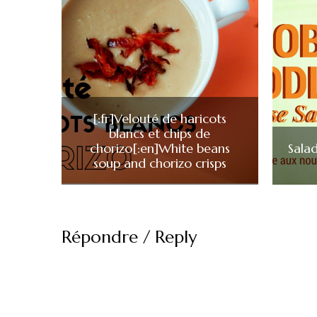
[:fr]Velouté de haricots
blancs et chips de
chorizo[:en]White beans
Salad
soup and chorizo crisps
Répondre / Reply