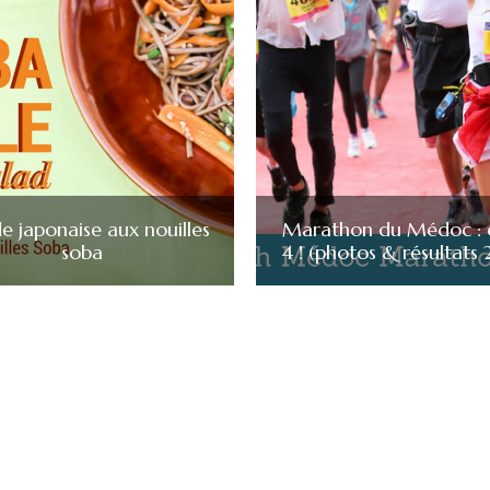
e japonaise aux nouilles
Marathon du Médoc : 
soba
4 ! (photos & résultats