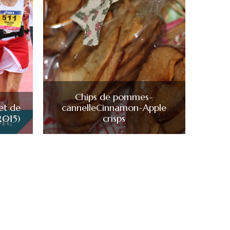
Chips de pommes-
et de
cannelle
Cinnamon-Apple
 2015)
crisps