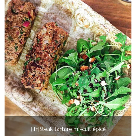
[:fr]Steak tartare mi-cuit épicé