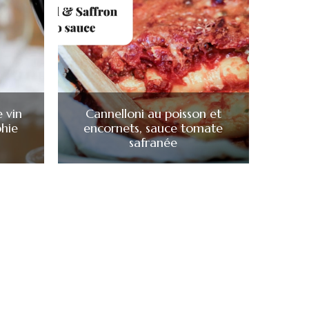
e vin
Cannelloni au poisson et
phie
encornets, sauce tomate
safranée