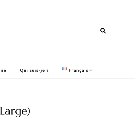
ine
Qui suis-je ?
Français
English
Français
(Large)