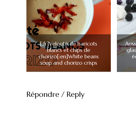
[:fr]Velouté de haricots
Auss
blancs et chips de
gla
chorizo[:en]White beans
é
soup and chorizo crisps
Répondre / Reply