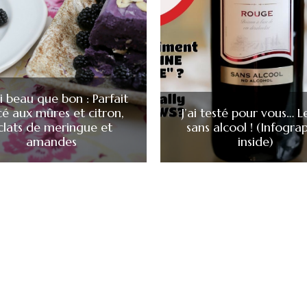
i beau que bon : Parfait
cé aux mûres et citron,
J’ai testé pour vous… L
clats de meringue et
sans alcool ! (Infogra
amandes
inside)