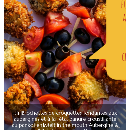
[:fr]Brochettes de croquettes fondantes aux
aubergines et à la féta, panure croustillante
au panko[:en]Melt in the mouth Aubergine &