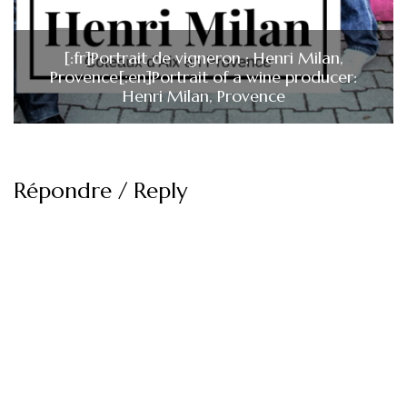
[:fr]Portrait de vigneron : Henri Milan,
Provence[:en]Portrait of a wine producer:
Henri Milan, Provence
Répondre / Reply