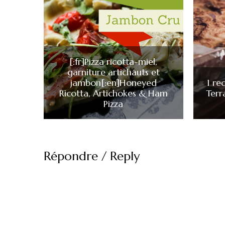
[:fr]Pizza ricotta-miel,
garniture artichauts et
jambon[:en]Honeyed
1 re
Ricotta, Artichokes & Ham
Terr
Pizza
Répondre / Reply