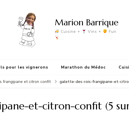
Marion Barrique
Cuisine +
Vins +
Fun
ls pour les vignerons
Marathon du Médoc
Cuis
galette-des-rois-frangipane-et-citron
is frangipane et citron confit
ipane-et-citron-confit (5 sur