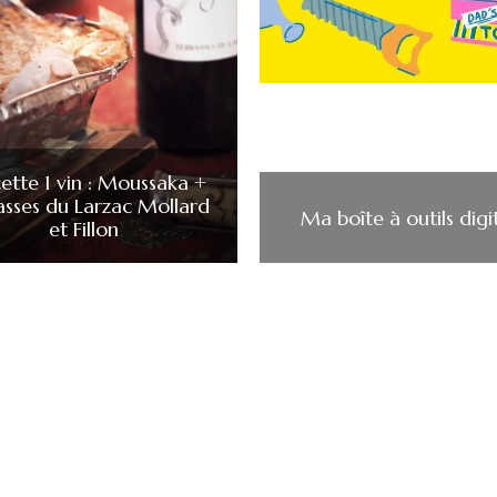
cette 1 vin : Moussaka +
asses du Larzac Mollard
Ma boîte à outils digi
et Fillon