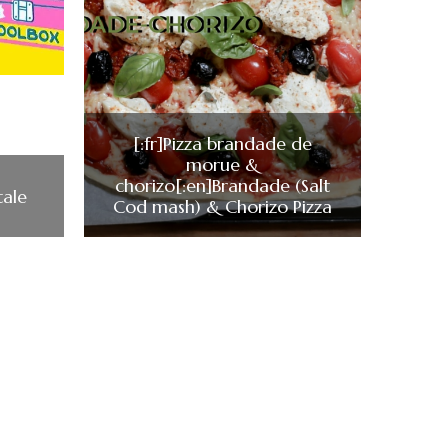
[:fr]Pizza brandade de
morue &
chorizo[:en]Brandade (Salt
tale
Cod mash) & Chorizo Pizza