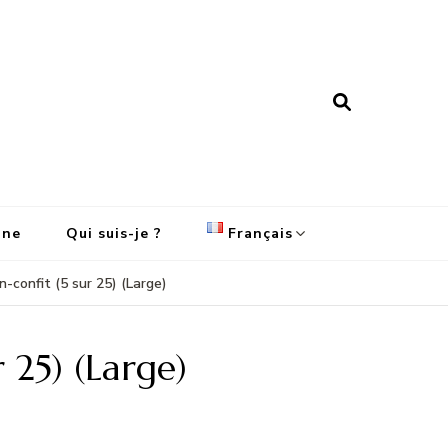
ine
Qui suis-je ?
Français
-confit (5 sur 25) (Large)
English
Français
 25) (Large)